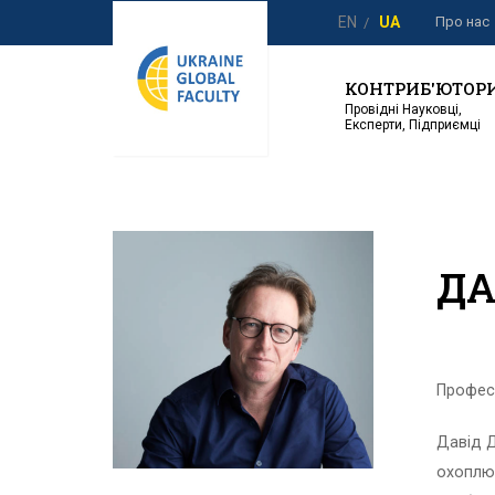
Про нас
EN
UA
КОНТРИБ'ЮТОР
Провідні Науковці,
Експерти, Підприємці
ДА
Професо
Давід Д
охоплюю