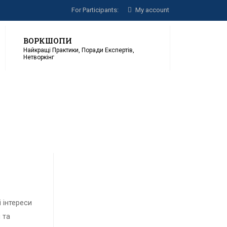
For Participants:
My account
ВОРКШОПИ
Найкращі Практики, Поради Експертів,
Нетворкінг
 інтереси
 та