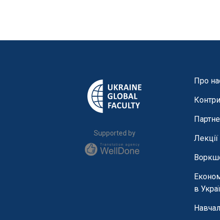
Про на
Контри
Партне
Supported by
Лекції
Воркш
Економ
в Украї
Навчал