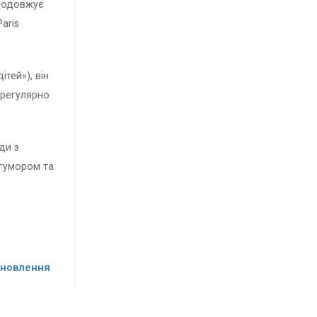
продовжує
aris
тей»), він
 регулярно
ди з
 гумором та
ідновлення