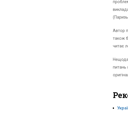
проблем
виклада
(Паризь
Автор п
також б
читає л
Нещода
питань 
оригіна
Рек
Укра