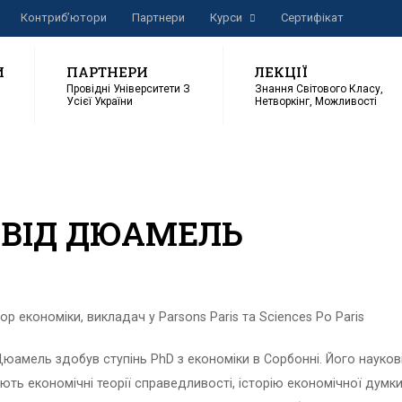
Контриб’ютори
Партнери
Курси
Сертифікат
И
ПАРТНЕРИ
ЛЕКЦІЇ
Провідні Університети З
Знання Світового Класу,
Усієї України
Нетворкінг, Можливості
ВІД ДЮАМЕЛЬ
р економіки, викладач у Parsons Paris та Sciences Po Paris
юамель здобув ступінь PhD з економіки в Сорбонні. Його наукові
ть економічні теорії справедливості, історію економічної думки