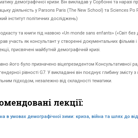
атику демографічної кризи. Він викладав у Сорбонні та наразі 
цьку діяльність у Parsons Paris (The New School) та Sciences Po P
кий інститут політичних досліджень)
одкасту та книги під назвою «Un monde sans enfants» («Світ без ді
рав участь як консультант у створенні документальних фільмів і
екції, присвячені майбутній демографічній кризі.
вно його було призначено віцепрезидентом Консультативної ра
гендерної рівності G7. У викладанні він поєднує глибину змісту з
льним підходом, незалежно від складності тематики.
омендовані лекції:
їна в умовах демографічної зими: криза, війна та шлях до в