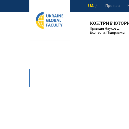
Про нас
UA
КОНТРИБ'ЮТОР
Провідні Науковці,
Експерти, Підприємці
КОНТРИБ’Ю