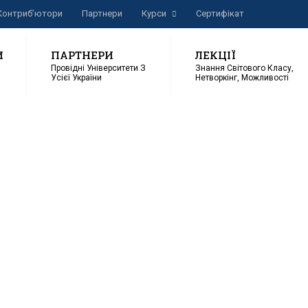
Контриб’ютори
Партнери
Курси
Сертифікат
И
ПАРТНЕРИ
ЛЕКЦІЇ
Провідні Університети З
Знання Світового Класу,
Усієї України
Нетворкінг, Можливості
ТОРИ