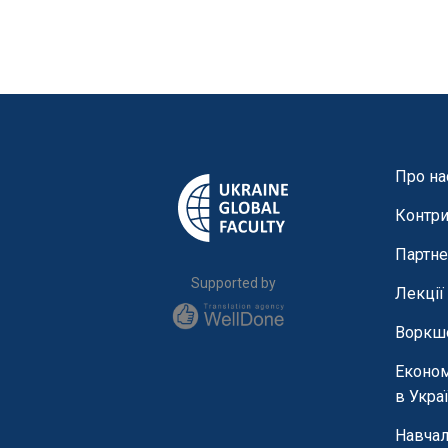
Про на
Контри
Партне
Supported by
Лекції
Воркш
Економ
в Украї
Навчал