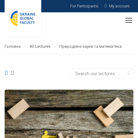
For Participants:
My account
Головна
All Lectures
Природничі науки та математика